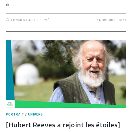
du…
SUR
COMMENTAIRES FERMÉS
7 NOVEMBRE 2023
[LA
DÉCOUVERTE
DU
BROME…
QUI
AURAIT
DÛ
S’APPELER
MURIDE]
PORTRAIT
/
UNIVERS
[Hubert Reeves a rejoint les étoiles]