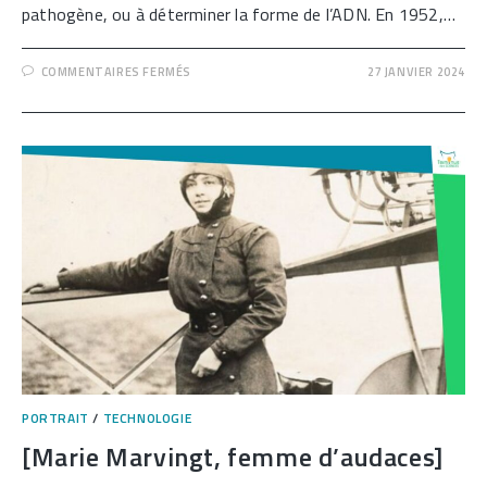
pathogène, ou à déterminer la forme de l’ADN. En 1952,…
SUR
COMMENTAIRES FERMÉS
27 JANVIER 2024
[ROSALIND
FRANKLIN,
UNE
CHIMISTE
POUSSÉE
DANS
L’OMBRE]
PORTRAIT
/
TECHNOLOGIE
[Marie Marvingt, femme d’audaces]