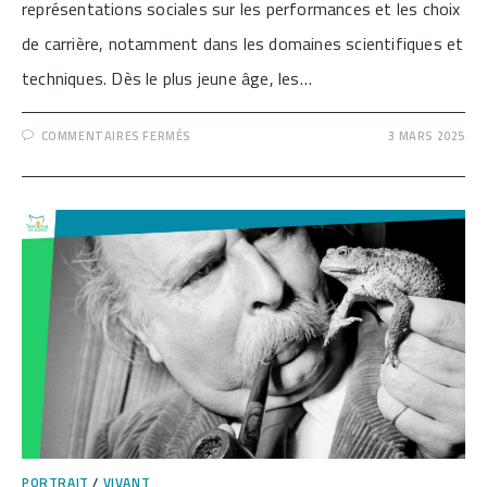
représentations sociales sur les performances et les choix
de carrière, notamment dans les domaines scientifiques et
techniques. Dès le plus jeune âge, les…
SUR
COMMENTAIRES FERMÉS
3 MARS 2025
[ÉTUDES
ET
RECRUTEMENTS
:
QUAND
LES
STÉRÉOTYPES
DE
GENRE
S’EN
MÊLENT
!]
PORTRAIT
/
VIVANT