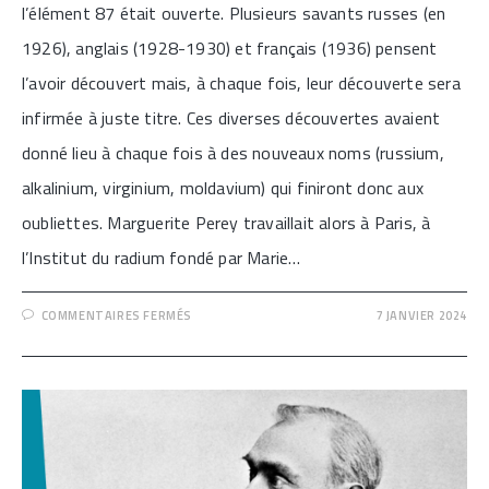
l’élément 87 était ouverte. Plusieurs savants russes (en
1926), anglais (1928-1930) et français (1936) pensent
l’avoir découvert mais, à chaque fois, leur découverte sera
infirmée à juste titre. Ces diverses découvertes avaient
donné lieu à chaque fois à des nouveaux noms (russium,
alkalinium, virginium, moldavium) qui finiront donc aux
oubliettes. Marguerite Perey travaillait alors à Paris, à
l’Institut du radium fondé par Marie…
SUR
COMMENTAIRES FERMÉS
7 JANVIER 2024
[ON
DOIT
LA
DÉCOUVERTE
DU
FRANCIUM…
À
UNE
FRANÇAISE]