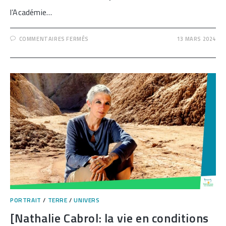
l’Académie…
SUR
COMMENTAIRES FERMÉS
13 MARS 2024
[COMMENT
L’ABSENCE
DE
SOLEIL
A
BOULEVERSÉ
LE
MONDE]
PORTRAIT
/
TERRE
/
UNIVERS
[Nathalie Cabrol: la vie en conditions