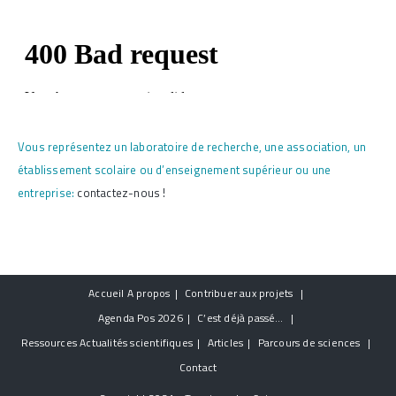
Vous représentez un laboratoire de recherche, une association, un
établissement scolaire ou d’enseignement supérieur ou une
entreprise:
contactez-nous !
Accueil
A propos
Contribuer aux projets
Agenda
Pos 2026
C’est déjà passé…
Ressources
Actualités scientifiques
Articles
Parcours de sciences
Contact