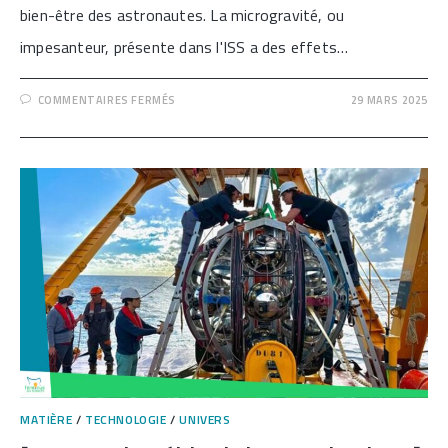
bien-être des astronautes. La microgravité, ou
impesanteur, présente dans l'ISS a des effets…
SUR
COMMENTAIRES FERMÉS
29 MARS 2025
[EFFETS
D’UN
SÉJOUR
PROLONGÉ
EN
MICROGRAVITÉ
SUR
LE
CORPS
HUMAIN]
MATIÈRE
/
TECHNOLOGIE
/
UNIVERS