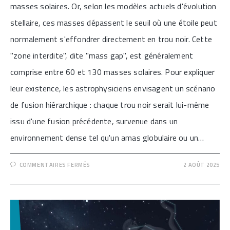
masses solaires. Or, selon les modèles actuels d'évolution
stellaire, ces masses dépassent le seuil où une étoile peut
normalement s'effondrer directement en trou noir. Cette
"zone interdite", dite "mass gap", est généralement
comprise entre 60 et 130 masses solaires. Pour expliquer
leur existence, les astrophysiciens envisagent un scénario
de fusion hiérarchique : chaque trou noir serait lui-même
issu d'une fusion précédente, survenue dans un
environnement dense tel qu'un amas globulaire ou un…
SUR
COMMENTAIRES FERMÉS
2 AOÛT 2025
[LE
PLUS
GROS
IMPACT
GRAVITATIONNEL
OBSERVÉ
À
CE
JOUR]