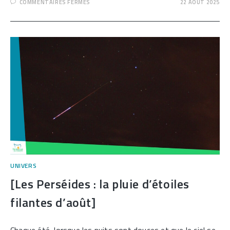
SUR
COMMENTAIRES FERMÉS
22 AOÛT 2025
[LE
5
AOÛT
2025
:
LA
JOURNÉE
LA
PLUS
COURTE
JAMAIS
MESURÉE
SUR
TERRE]
UNIVERS
[Les Perséides : la pluie d’étoiles
filantes d’août]