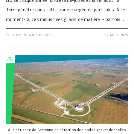
croise chaque année. Entre la mi-juillet et la fin août, la
Terre pénètre dans cette zone chargée de particules. À ce
moment-là, ces minuscules grains de matière – parfois…
SUR
COMMENTAIRES FERMÉS
12 AOÛT 2025
[LES
PERSÉIDES
:
LA
PLUIE
D’ÉTOILES
FILANTES
D’AOÛT]
Vue aérienne de l'antenne de détection des ondes gravitationnelles