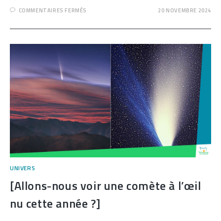
SUR
COMMENTAIRES FERMÉS
20 NOVEMBRE 2024
[EXPLORER
L’ATMOSPHÈRE
DE
VÉNUS
:
LE
PROJET
AUDACIEUX
DE
LA
CHINE]
UNIVERS
[Allons-nous voir une comète à l’œil
nu cette année ?]