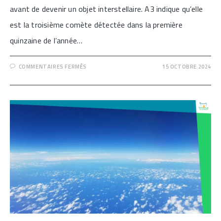
avant de devenir un objet interstellaire. A3 indique qu’elle
est la troisième comète détectée dans la première
quinzaine de l’année…
SUR
COMMENTAIRES FERMÉS
15 OCTOBRE 2024
[ALLONS-
NOUS
VOIR
UNE
COMÈTE
À
L’ŒIL
NU
CETTE
ANNÉE ?]