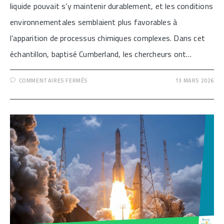
liquide pouvait s’y maintenir durablement, et les conditions
environnementales semblaient plus favorables à
l’apparition de processus chimiques complexes. Dans cet
échantillon, baptisé Cumberland, les chercheurs ont…
SUR
COMMENTAIRES FERMÉS
13 MARS 2026
[LES
PLUS
GRANDES
MOLÉCULES
ORGANIQUES
JAMAIS
IDENTIFIÉES
SUR
MARS]