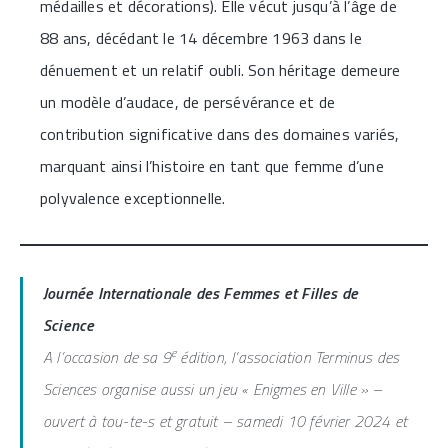
médailles et décorations). Elle vécut jusqu’à l’âge de
88 ans, décédant le 14 décembre 1963 dans le
dénuement et un relatif oubli. Son héritage demeure
un modèle d’audace, de persévérance et de
contribution significative dans des domaines variés,
marquant ainsi l’histoire en tant que femme d’une
polyvalence exceptionnelle.
Journée Internationale des Femmes et Filles de
Science
e
A l’occasion de sa 9
édition, l’association Terminus des
Sciences organise aussi un jeu « Enigmes en Ville » –
ouvert à tou-te-s et gratuit – samedi 10 février 2024 et