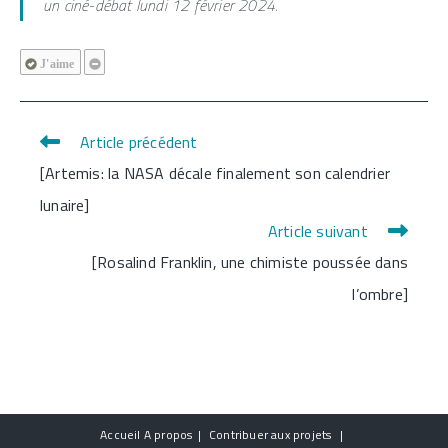
un ciné-débat lundi 12 février 2024.
J'aime
Article précédent
Read
[Artemis: la NASA décale finalement son calendrier
more
lunaire]
articles
Article suivant
[Rosalind Franklin, une chimiste poussée dans
l’ombre]
Accueil
A propos
Contribuer aux projets