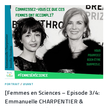
–
L’EXTRAORDINAIRE
HISTOIRE
DU
NOMBRE
Π]
PORTRAIT
/
VIVANT
[Femmes en Sciences – Episode 3/4:
Emmanuelle CHARPENTIER &