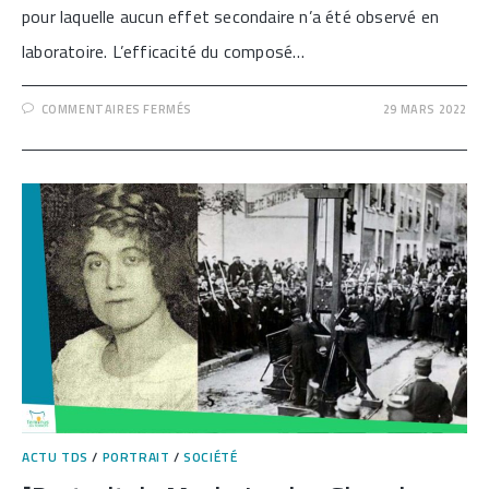
pour laquelle aucun effet secondaire n’a été observé en
laboratoire. L’efficacité du composé…
SUR
COMMENTAIRES FERMÉS
29 MARS 2022
[UNE
PILULE
CONTRACEPTIVE
POUR
HOMMES,
SANS
HORMONE]
ACTU TDS
/
PORTRAIT
/
SOCIÉTÉ