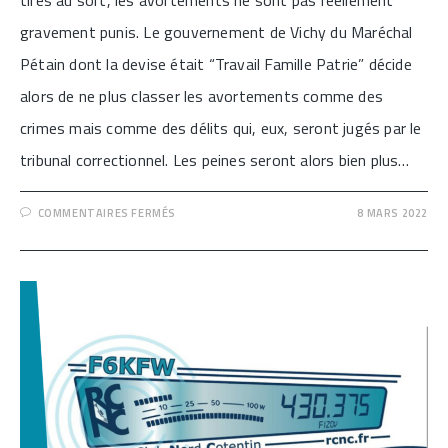
tirés au sort, les avortements ne sont pas réellement
gravement punis. Le gouvernement de Vichy du Maréchal
Pétain dont la devise était “Travail Famille Patrie” décide
alors de ne plus classer les avortements comme des
crimes mais comme des délits qui, eux, seront jugés par le
tribunal correctionnel. Les peines seront alors bien plus…
SUR
COMMENTAIRES FERMÉS
8 MARS 2022
[PORTRAIT
DE
MARIE-
LOUISE
GIRAUD,
CHERBOURGEOISE
ET
GUILLOTINÉE]