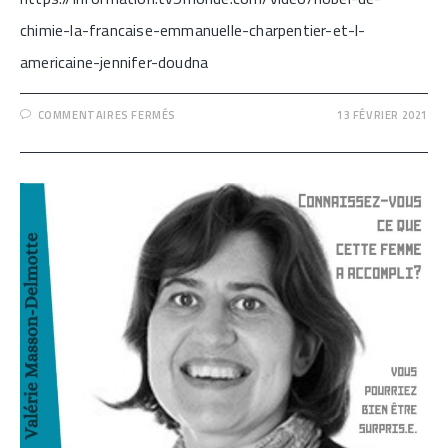
chimie-la-francaise-emmanuelle-charpentier-et-l-
americaine-jennifer-doudna
SUR
COMMENTAIRES FERMÉS
13 FÉVRIER 2021
[FEMMES
EN
SCIENCES
–
EPISODE
3/4:
EMMANUELLE
CHARPENTIER
&
JENNIFER
DUBNA]