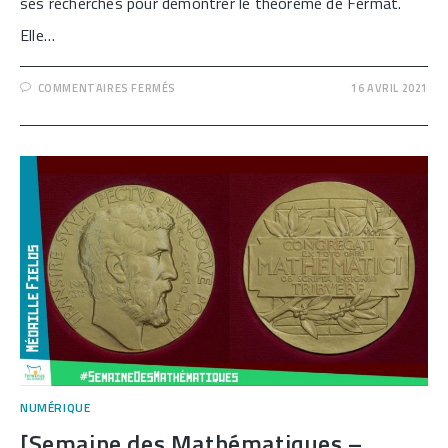
ses recherches pour démontrer le théorème de Fermat.
Elle…
SUR
COMMENTAIRES FERMÉS
16 AVRIL 2021
[SOPHIE
GERMAIN,
PIONNIÈRE
DES
MATHÉMATIQUES]
NUMÉRIQUE
[Semaine des Mathématiques –