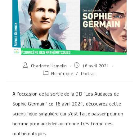
Auteur/autrice
Publication
Charlotte Hamelin
16 avril 2021
de
publiée :
Post
Numérique
/
Portrait
la
category:
publication :
A l’occasion de la sortie de la BD “Les Audaces de
Sophie Germain” ce 16 avril 2021, découvrez cette
scientifique singulière qui s’est faite passer pour un
homme pour accéder au monde très fermé des
mathématiques.