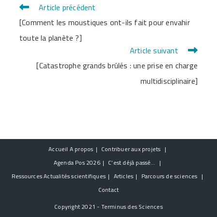
Article précédent
Read
[Comment les moustiques ont-ils fait pour envahir
more
toute la planète ?]
articles
Article suivant
[Catastrophe grands brûlés : une prise en charge
multidisciplinaire]
Accueil
A propos
Contribuer aux projets
Agenda
Pos 2026
C’est déjà passé…
Ressources
Actualités scientifiques
Articles
Parcours de sciences
Contact
Copyright 2021 - Terminus des Sciences