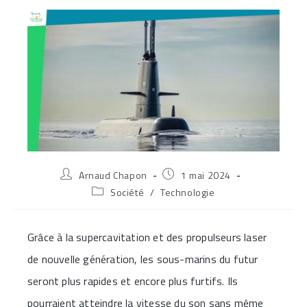
Auteur/autrice
Publication
Arnaud Chapon
1 mai 2024
de
publiée :
Post
Société
/
Technologie
la
category:
publication :
Grâce à la supercavitation et des propulseurs laser
de nouvelle génération, les sous-marins du futur
seront plus rapides et encore plus furtifs. Ils
pourraient atteindre la vitesse du son sans même