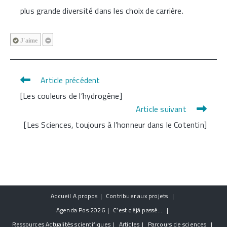
plus grande diversité dans les choix de carrière.
J'aime
Article précédent
Read
[Les couleurs de l’hydrogène]
more
Article suivant
articles
[Les Sciences, toujours à l’honneur dans le Cotentin]
Accueil
A propos
Contribuer aux projets
Agenda
Pos 2026
C’est déjà passé…
Ressources
Actualités scientifiques
Articles
Parcours de sciences