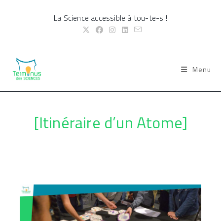
Skip
La Science accessible à tou-te-s !
to
content
Menu
[Itinéraire d’un Atome]