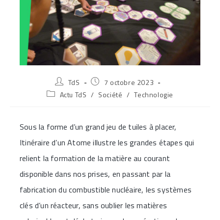
Auteur/autrice
Publication
TdS
7 octobre 2023
de
publiée :
Post
Actu TdS
/
Société
/
Technologie
la
category:
publication :
Sous la forme d’un grand jeu de tuiles à placer,
Itinéraire d’un Atome illustre les grandes étapes qui
relient la formation de la matière au courant
disponible dans nos prises, en passant par la
fabrication du combustible nucléaire, les systèmes
clés d’un réacteur, sans oublier les matières