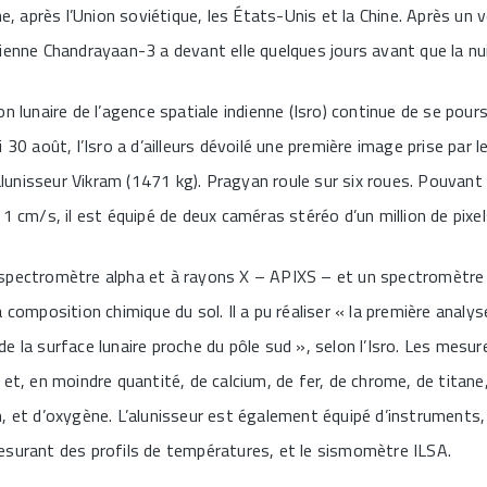
ne, après l’Union soviétique, les États-Unis et la Chine. Après un 
ienne Chandrayaan-3 a devant elle quelques jours avant que la nu
on lunaire de l’agence spatiale indienne (Isro) continue de se pou
 30 août, l’Isro a d’ailleurs dévoilé une première image prise par 
’alunisseur Vikram (1471 kg). Pragyan roule sur six roues. Pouvant
1 cm/s, il est équipé de deux caméras stéréo d’un million de pixel
spectromètre alpha et à rayons X – APIXS – et un spectromètre à
 composition chimique du sol. Il a pu réaliser « la première analyse
e la surface lunaire proche du pôle sud », selon l’Isro. Les mesur
 et, en moindre quantité, de calcium, de fer, de chrome, de titane
, et d’oxygène. L’alunisseur est également équipé d’instruments,
esurant des profils de températures, et le sismomètre ILSA.