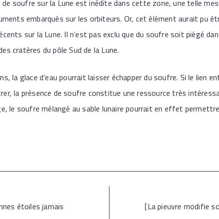
on de soufre sur la Lune est inédite dans cette zone, une telle me
ruments embarqués sur les orbiteurs. Or, cet élément aurait pu êtr
cents sur la Lune. Il n’est pas exclu que du soufre soit piégé dans
es cratères du pôle Sud de la Lune.
s, la glace d’eau pourrait laisser échapper du soufre. Si le lien ent
er, la présence de soufre constitue une ressource très intéressan
ge, le soufre mélangé au sable lunaire pourrait en effet permettre
nnes étoiles jamais
[La pieuvre modifie 