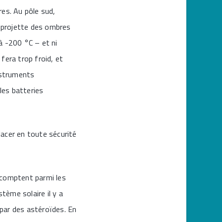
res. Au pôle sud,
i projette des ombres
’à -200 °C – et ni
fera trop froid, et
instruments
 les batteries
lacer en toute sécurité
s comptent parmi les
stème solaire il y a
 par des astéroïdes. En