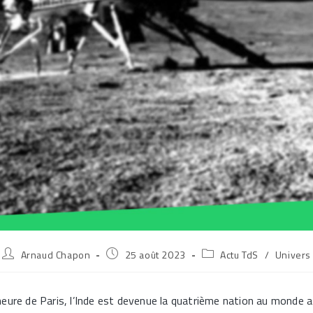
Auteur/autrice
Publication
Post
Arnaud Chapon
25 août 2023
Actu TdS
/
Univers
de
publiée :
category:
la
publication :
eure de Paris, l’Inde est devenue la quatrième nation au monde 