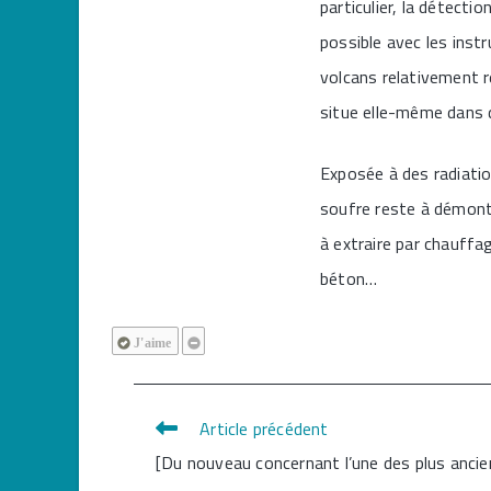
particulier, la détecti
possible avec les inst
volcans relativement ré
situe elle-même dans d
Exposée à des radiation
soufre reste à démontr
à extraire par chauffa
béton…
J'aime
Article précédent
Read
[Du nouveau concernant l’une des plus ancie
more