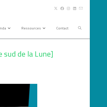
nda
Ressources
Contact
Toggle
website
 sud de la Lune]
search