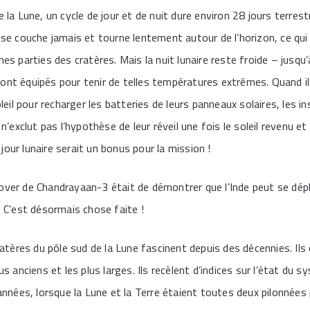
e la Lune, un cycle de jour et de nuit dure environ 28 jours terrest
e se couche jamais et tourne lentement autour de l’horizon, ce qu
nes parties des cratères. Mais la nuit lunaire reste froide – jusqu
ont équipés pour tenir de telles températures extrêmes. Quand il 
soleil pour recharger les batteries de leurs panneaux solaires, les 
 n’exclut pas l’hypothèse de leur réveil une fois le soleil revenu et
our lunaire serait un bonus pour la mission !
over de Chandrayaan-3 était de démontrer que l’Inde peut se dép
. C’est désormais chose faite !
cratères du pôle sud de la Lune fascinent depuis des décennies. Il
us anciens et les plus larges. Ils recèlent d’indices sur l’état du sy
’années, lorsque la Lune et la Terre étaient toutes deux pilonnées