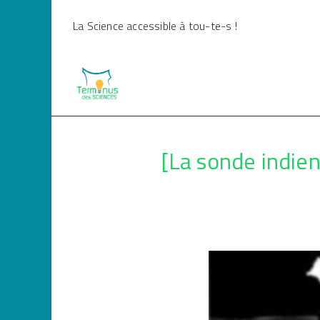
Skip
La Science accessible à tou-te-s !
to
content
[La sonde indie