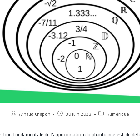
Auteur/autrice
Publication
Post
Arnaud Chapon
30 juin 2023
Numérique
de
publiée :
category:
la
publication :
estion fondamentale de l’approximation diophantienne est de dét