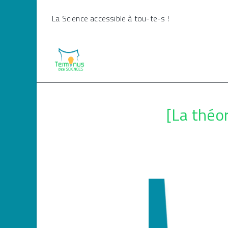
Skip
La Science accessible à tou-te-s !
to
content
[La théor