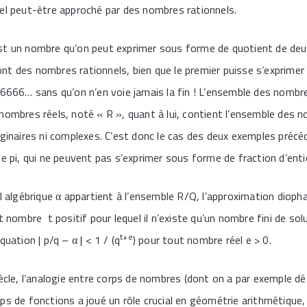
el peut-être approché par des nombres rationnels.
st un nombre qu’on peut exprimer sous forme de quotient de deu
t des nombres rationnels, bien que le premier puisse s’exprimer
66666… sans qu’on n’en voie jamais la fin ! L’ensemble des nombr
nombres réels, noté « R », quant à lui, contient l’ensemble des n
aginaires ni complexes. C’est donc le cas des deux exemples précé
de pi, qui ne peuvent pas s’exprimer sous forme de fraction d’enti
el algébrique α appartient à l’ensemble R/Q, l’approximation dioph
t nombre t positif pour lequel il n’existe qu’un nombre fini de sol
t
+
e
uation | p/q – α | < 1 / (q
) pour tout nombre réel e > 0.
iècle, l’analogie entre corps de nombres (dont on a par exemple d
ps de fonctions a joué un rôle crucial en géométrie arithmétique, 