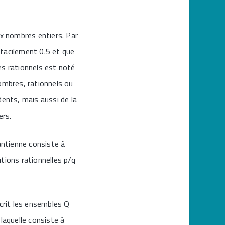
x nombres entiers. Par
 facilement 0.5 et que
es rationnels est noté
ombres, rationnels ou
dents, mais aussi de la
ers.
antienne consiste à
utions rationnelles p/q
écrit les ensembles Q
laquelle consiste à