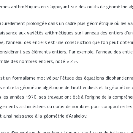
èmes arithmétiques en s’appuyant sur des outils de géométrie al
aturellement prolongée dans un cadre plus géométrique où les va
aissance aux variétés arithmétiques sur l’anneau des entiers d’u
, l’anneau des entiers est une construction que l’on peut obtenir
nsidérant ses éléments entiers. Par exemple, l’anneau des entie
emble des nombres entiers, noté « Z ».
est un formalisme motivé par l’étude des équations diophantiennes
és entre la géométrie algébrique de Grothendieck et la géométrie d
s les années 1970, ses travaux ont été à l’origine de la compréhe
ongements archimédiens du corps de nombres pour compacifier les
 ainsi naissance à la géométrie d’Arakelov.
ource d’inspiration de nombreux travaux, dont ceux de Faltings sur