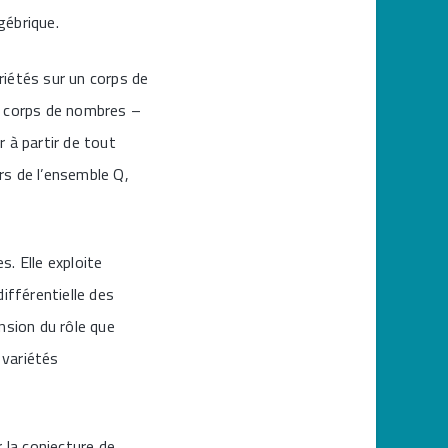
gébrique.
riétés sur un corps de
n corps de nombres –
 à partir de tout
rs de l’ensemble Q,
. Elle exploite
ifférentielle des
nsion du rôle que
 variétés
 la conjecture de