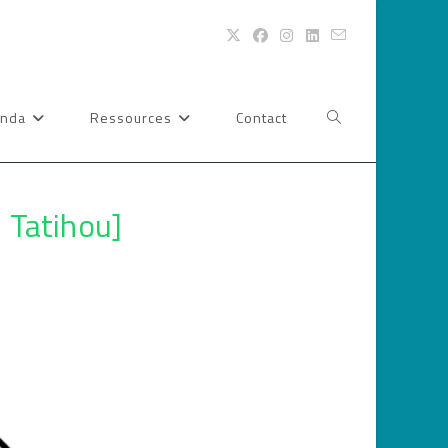
nda
Ressources
Contact
Toggle
website
e Tatihou]
search