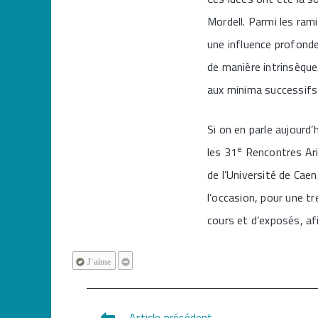
Mordell. Parmi les ram
une influence profond
de manière intrinsèque
aux minima successifs
Si on en parle aujourd’
e
les 31
Rencontres Ari
de l’Université de Cae
l’occasion, pour une t
cours et d’exposés, af
J'aime
Article précédent