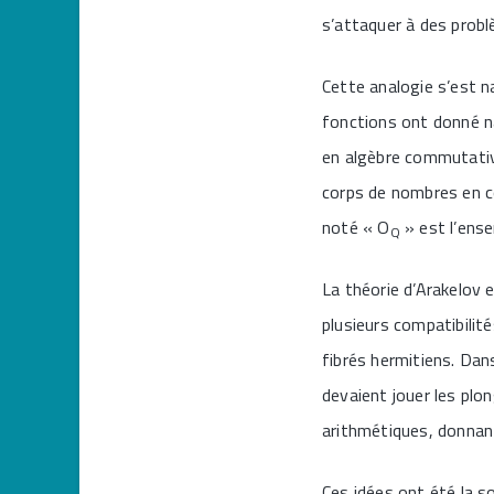
s’attaquer à des probl
Cette analogie s’est n
fonctions ont donné n
en algèbre commutative
corps de nombres en co
noté « O
» est l’ens
Q
La théorie d’Arakelov 
plusieurs compatibilit
fibrés hermitiens. Dan
devaient jouer les pl
arithmétiques, donnant
Ces idées ont été la s