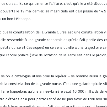
ande ourse… Et ce qui pimente l’affaire, c’est qu’elle a été décou
couverte le 19 mai dernier, sa magnitude est déjà passé de 14.9 à
ns un bon télescope.
 que la constellation de la Grande Ourse est une constellation vi
elle ressemble à une grande casserole et qu’elle fait partie des c
 petite ourse et Cassiopée) en ce sens qu’elle a une trajectoire cir
que l’étoile polaire (l’axe de rotation de la Terre est dans le pro
lon le catalogue utilisé pour la repérer – se nomme aussi la gala
de la constellation de la grande ourse. C’est une galaxie spirale si
 Terre (rappelons qu’une année-lumière vaut 10 000 milliards de ki
iard d’étoiles et a pour particularité de ne pas avoir de trou noir
e de 5 bras asymétriques du fait des interactions gravitationnell