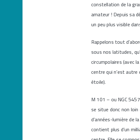
constellation de la gr
amateur ! Depuis sa dé
un peu plus visible da
Rappelons tout d’abord
sous nos latitudes, qu’
circumpolaires (avec la
centre qui n’est autre 
étoile).
M 101 – ou NGC 5457 se
se situe donc non loin 
d’années-lumière de la
contient plus d’un mill
centre. Elle se compos