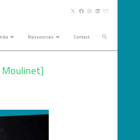
nda
Ressources
Contact
Toggle
website
 Moulinet]
search