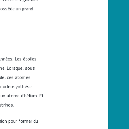
possède un grand
années. Les étoiles
ène. Lorsque, sous
ple, ces atomes
la nucléosynthèse
 un atome d’hélium. Et
utrinos.
usion pour former du