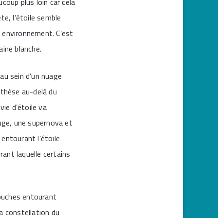
coup plus loin car cela
ête, l’étoile semble
n environnement. C’est
aine blanche.
i au sein d’un nuage
nthèse au-delà du
ie d’étoile va
uge, une supernova et
 entourant l’étoile
ant laquelle certains
couches entourant
a constellation du