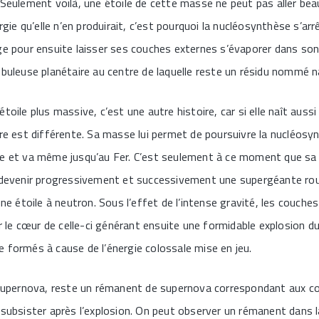
 Seulement voilà, une étoile de cette masse ne peut pas aller beau
ergie qu’elle n’en produirait, c’est pourquoi la nucléosynthèse s’arr
ge pour ensuite laisser ses couches externes s’évaporer dans so
ébuleuse planétaire au centre de laquelle reste un résidu nommé n
toile plus massive, c’est une autre histoire, car si elle naît auss
ire est différente. Sa masse lui permet de poursuivre la nucléosy
e et va même jusqu’au Fer. C’est seulement à ce moment que sa v
r devenir progressivement et successivement une supergéante ro
une étoile à neutron. Sous l’effet de l’intense gravité, les couches
e cœur de celle-ci générant ensuite une formidable explosion dur
 formés à cause de l’énergie colossale mise en jeu.
e supernova, reste un rémanent de supernova correspondant aux 
 subsister après l’explosion. On peut observer un rémanent dans l