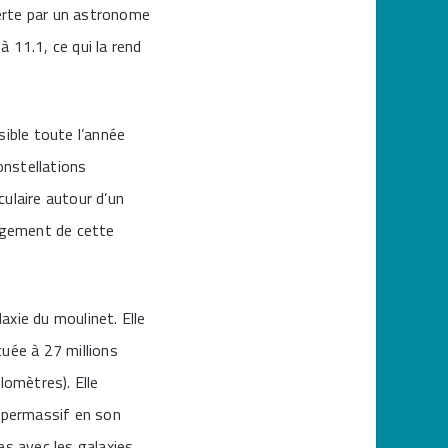
verte par un astronome
 11.1, ce qui la rend
sible toute l’année
onstellations
culaire autour d’un
longement de cette
xie du moulinet. Elle
tuée à 27 millions
lomètres). Elle
 supermassif en son
es avec les galaxies