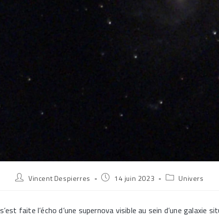
Auteur/autrice
Publication
Post
Vincent Despierres
14 juin 2023
Univers
de
publiée :
category:
la
publication :
s’est faite l’écho d’une supernova visible au sein d’une galaxie si