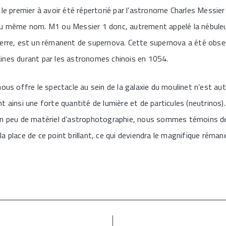
 le premier à avoir été répertorié par l’astronome Charles Messie
du même nom. M1 ou Messier 1 donc, autrement appelé la nébule
Terre, est un rémanent de supernova. Cette supernova a été obs
ines durant par les astronomes chinois en 1054.
nous offre le spectacle au sein de la galaxie du moulinet n’est au
t ainsi une forte quantité de lumière et de particules (neutrinos)
un peu de matériel d’astrophotographie, nous sommes témoins d
 à la place de ce point brillant, ce qui deviendra le magnifique rém