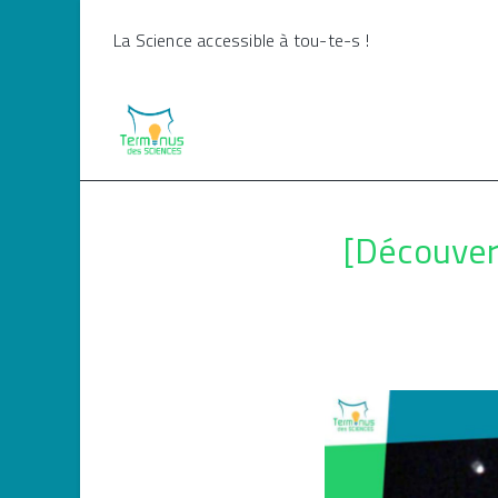
Skip
La Science accessible à tou-te-s !
to
content
[Découver