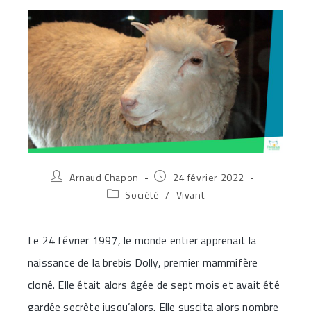
Auteur/autrice
Publication
Arnaud Chapon
24 février 2022
de
publiée :
Post
Société
/
Vivant
la
category:
publication :
Le 24 février 1997, le monde entier apprenait la
naissance de la brebis Dolly, premier mammifère
cloné. Elle était alors âgée de sept mois et avait été
gardée secrète jusqu’alors. Elle suscita alors nombre