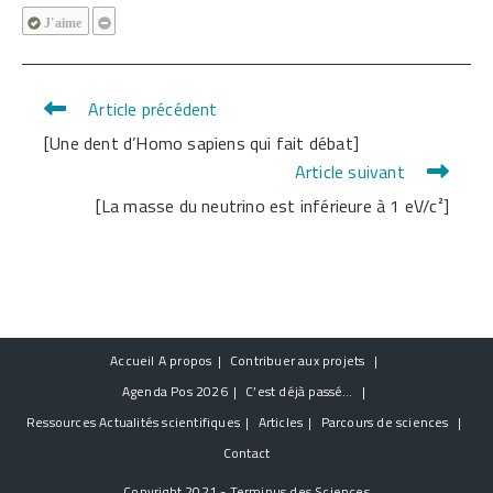
J'aime
Article précédent
Read
[Une dent d’Homo sapiens qui fait débat]
more
Article suivant
articles
[La masse du neutrino est inférieure à 1 eV/c²]
Accueil
A propos
Contribuer aux projets
Agenda
Pos 2026
C’est déjà passé…
Ressources
Actualités scientifiques
Articles
Parcours de sciences
Contact
Copyright 2021 - Terminus des Sciences