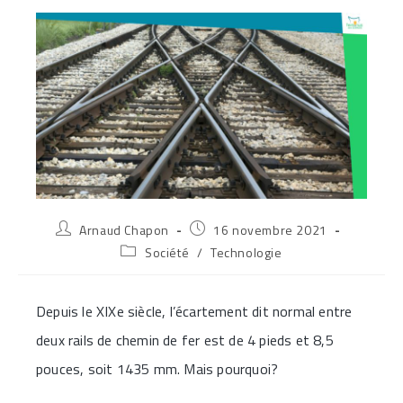
Auteur/autrice
Publication
Arnaud Chapon
16 novembre 2021
de
publiée :
Post
Société
/
Technologie
la
category:
publication :
Depuis le XIXe siècle, l’écartement dit normal entre
deux rails de chemin de fer est de 4 pieds et 8,5
pouces, soit 1435 mm. Mais pourquoi?