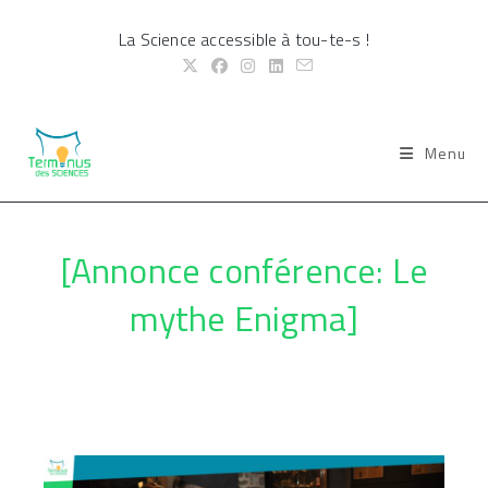
Skip
La Science accessible à tou-te-s !
to
content
Menu
[Annonce conférence: Le
mythe Enigma]