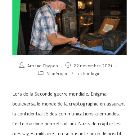
Auteur/autrice
Publication
Arnaud Chapon
22 novembre 2021
de
publiée :
Post
Numérique
/
Technologie
la
category:
publication :
Lors de la Seconde guerre mondiale, Enigma
bouleversa le monde de la cryptographie en assurant
la confidentialité des communications allemandes.
Cette machine permettait aux Nazis de crypter les
messages militaires, en se basant sur un dispositif