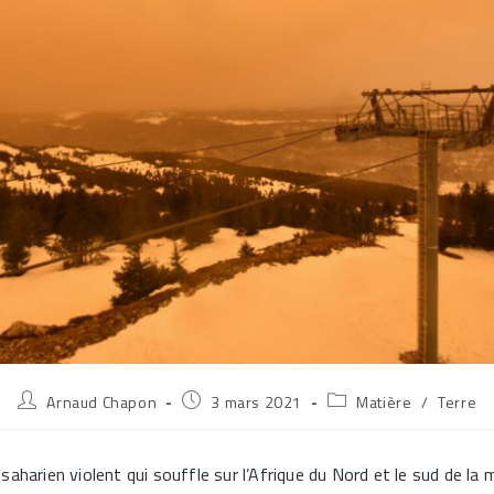
Auteur/autrice
Publication
Post
Arnaud Chapon
3 mars 2021
Matière
/
Terre
de
publiée :
category:
la
publication :
saharien violent qui souffle sur l’Afrique du Nord et le sud de la