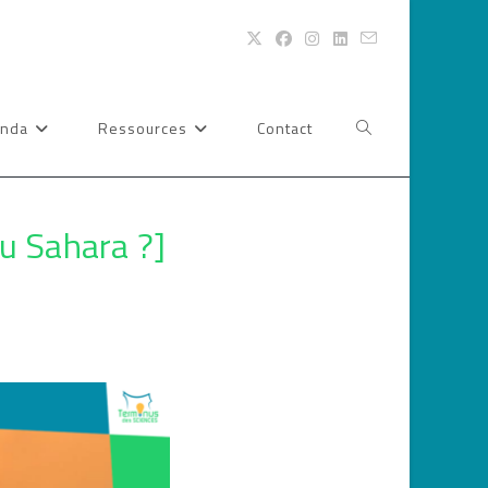
nda
Ressources
Contact
Toggle
website
du Sahara ?]
search