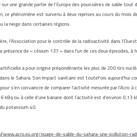
ur une grande partie de l’Europe des poussières de sable tout d
el, ce phénomène est survenu à deux reprises au cours du mois de
 ou la neige dans certaines régions.
ère, l’Association pour le contrôle de la radioactivité dans l’Ouest
a présence de « césium 137 » dans l’un de ces deux épisodes, à 
artificielle a pour origine prépondérante les plus de 200 tirs nuclé
dans le Sahara. Son impact sanitaire est toutefois aujourd’hui 
t pour s’en convaincre de comparer l’activité mesurée par l’Acro à c
 6 kBq ou à celle d’une banane dont l’activité est d’environ 0,13 k
e du potassium 40.
://www.acro.eu.org/nuage-de-sable-du-sahara-une-pollution-radi