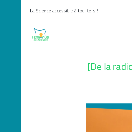
Skip
La Science accessible à tou-te-s !
to
content
[De la radi