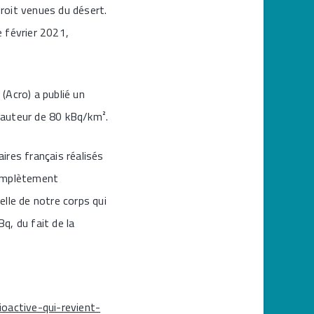
roit venues du désert.
 février 2021,
 (Acro) a publié un
hauteur de 80 kBq/km².
aires français réalisés
complètement
elle de notre corps qui
Bq, du fait de la
oactive-qui-revient-