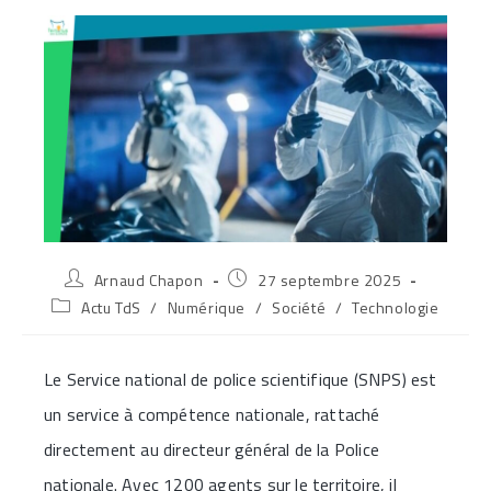
Auteur/autrice
Publication
Arnaud Chapon
27 septembre 2025
de
publiée :
Post
Actu TdS
/
Numérique
/
Société
/
Technologie
la
category:
publication :
Le Service national de police scientifique (SNPS) est
un service à compétence nationale, rattaché
directement au directeur général de la Police
nationale. Avec 1200 agents sur le territoire, il