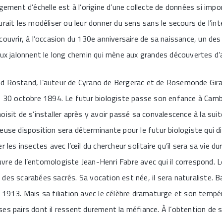
gement d’échelle est à l’origine d’une collecte de données si impo
rait les modéliser ou leur donner du sens sans le secours de l’intel
ouvrir, à l’occasion du 130e anniversaire de sa naissance, un des 
aux jalonnent le long chemin qui mène aux grandes découvertes d’a
d Rostand, l’auteur de Cyrano de Bergerac et de Rosemonde Gira
le 30 octobre 1894. Le futur biologiste passe son enfance à Cam
oisit de s’installer après y avoir passé sa convalescence à la sui
euse disposition sera déterminante pour le futur biologiste qui di
r les insectes avec l’œil du chercheur solitaire qu’il sera sa vie d
re de l’entomologiste Jean-Henri Fabre avec qui il correspond. L
des scarabées sacrés. Sa vocation est née, il sera naturaliste. B
 1913. Mais sa filiation avec le célèbre dramaturge et son tempér
es pairs dont il ressent durement la méfiance. À l’obtention de se