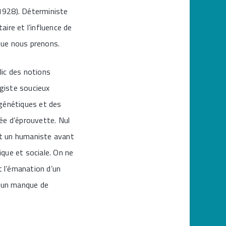
1928). Déterministe
ire et l’influence de
 que nous prenons.
lic des notions
ogiste soucieux
s génétiques et des
ée d’éprouvette. Nul
ait un humaniste avant
ique et sociale. On ne
t l’émanation d’un
s un manque de