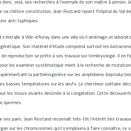
 donc, seul, ses recherches à l’exemple de son maître à penser, J
 sa chétive constitution, Jean Rostand rejoint l’hôpital du Val de 
cins anti-typhiques.
s’installe à Ville-d’Avray dans une villa où il aménage un laborat
 génétique. Son matériel d’étude comprend surtout les batraciens,
e reproduction se prête à ses travaux sur l’embryologie. Il en fer
e pour les examiner systématique ment à la recherche de mutatio
 expérimentant la parthénogenèse sur les amphibiens (reproduction
 des basses températures sur les œufs. Le chercheur solitaire dé
ne sur les tissus vivants destinée à la congélation. Cette découv
de spermes.
e ses pairs, Jean Rostand reconnaît très tôt l’intérêt des travau
an sur les chromosomes qu’il s’emploiera à faire connaître; ce s