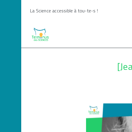
Skip
La Science accessible à tou-te-s !
to
content
[Je