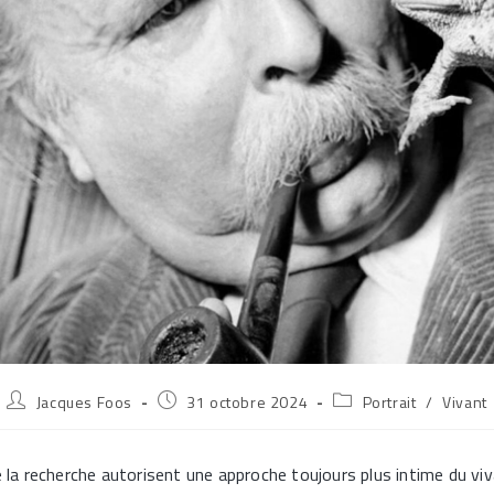
Auteur/autrice
Publication
Post
Jacques Foos
31 octobre 2024
Portrait
/
Vivant
de
publiée :
category:
la
publication :
de la recherche autorisent une approche toujours plus intime du 