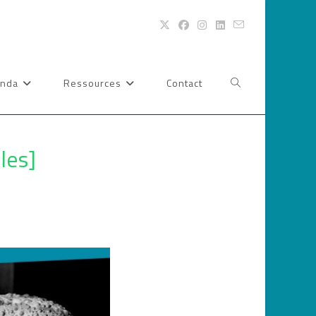
nda
Ressources
Contact
Toggle
website
les]
search