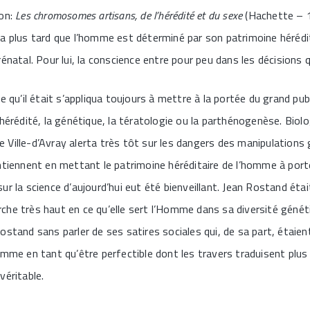
ion:
Les chromosomes artisans, de l’hérédité et du sexe
(Hachette – 
a plus tard que l’homme est déterminé par son patrimoine hérédita
rénatal. Pour lui, la conscience entre pour peu dans les décisions
e qu’il était s’appliqua toujours à mettre à la portée du grand pub
’hérédité, la génétique, la tératologie ou la parthénogenèse. Biol
 de Ville-d’Avray alerta très tôt sur les dangers des manipulation
ntiennent en mettant le patrimoine héréditaire de l’homme à port
ur la science d’aujourd’hui eut été bienveillant. Jean Rostand ét
herche très haut en ce qu’elle sert l’Homme dans sa diversité génét
ostand sans parler de ses satires sociales qui, de sa part, étaien
omme en tant qu’être perfectible dont les travers traduisent plu
véritable.