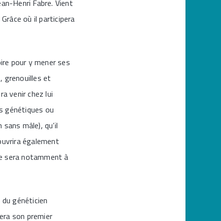
ean-Henri Fabre. Vient
Grâce où il participera
oire pour y mener ses
 grenouilles et
a venir chez lui
ns génétiques ou
 sans mâle), qu’il
couvrira également
erte sera notamment à
x du généticien
era son premier