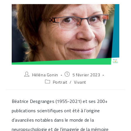
Auteur/autrice
Publication
Héléna Gonin
5 février 2023
de
publiée :
Post
Portrait
/
Vivant
la
category:
publication :
Béatrice Desgranges (1955-2021) et ses 200+
publications scientifiques ont été à l’origine
d’avancées notables dans le monde de la
neuropsychologie et de l’imagerie de la mémoire