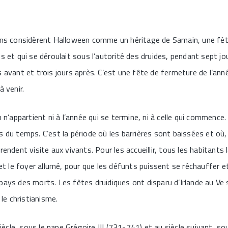
iens considèrent Halloween comme un héritage de Samain, une fêt
s et qui se déroulait sous l’autorité des druides, pendant sept jou
s avant et trois jours après. C’est une fête de fermeture de l’ann
à venir.
n n’appartient ni à l’année qui se termine, ni à celle qui commence
s du temps. C’est la période où les barrières sont baissées et où,
rendent visite aux vivants. Pour les accueillir, tous les habitants 
e et le foyer allumé, pour que les défunts puissent se réchauffer
ays des morts. Les fêtes druidiques ont disparu d’Irlande au Ve si
 le christianisme.
 siècle, sous le pape Grégoire III (731-741) et au siècle suivant, s