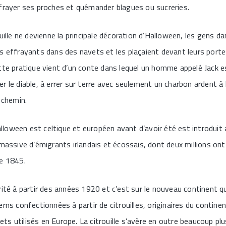
frayer ses proches et quémander blagues ou sucreries.
uille ne devienne la principale décoration d’Halloween, les gens da
s effrayants dans des navets et les plaçaient devant leurs port
ette pratique vient d’un conte dans lequel un homme appelé Jack 
 le diable, à errer sur terre avec seulement un charbon ardent à l
 chemin.
Halloween est celtique et européen avant d’avoir été est introduit
massive d’émigrants irlandais et écossais, dont deux millions ont 
de 1845.
rité à partir des années 1920 et c’est sur le nouveau continent q
rns confectionnées à partir de citrouilles, originaires du contine
s utilisés en Europe. La citrouille s’avère en outre beaucoup plus