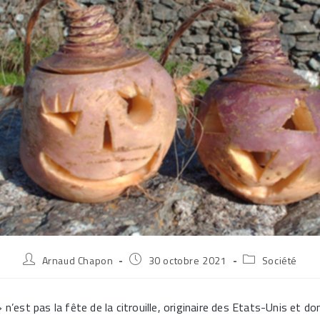
Auteur/autrice
Publication
Post
Arnaud Chapon
30 octobre 2021
Société
de
publiée :
category:
la
publication :
 n’est pas la fête de la citrouille, originaire des Etats-Unis et d