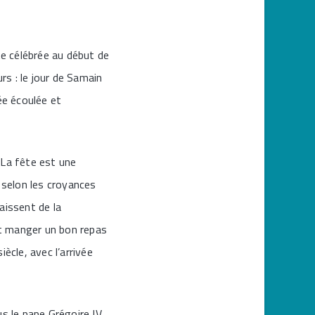
e célébrée au début de
rs : le jour de Samain
ée écoulée et
. La fête est une
 selon les croyances
laissent de la
 et manger un bon repas
ècle, avec l’arrivée
ous le pape Grégoire IV