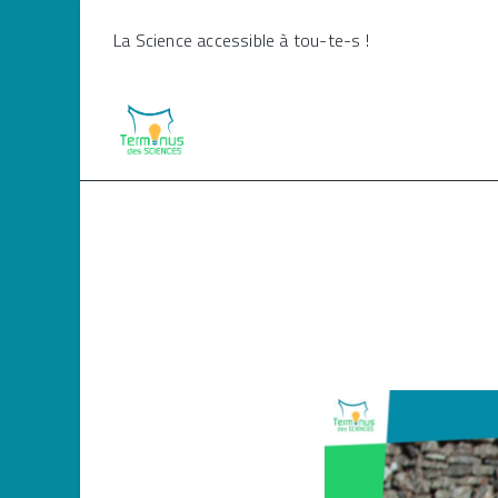
Skip
La Science accessible à tou-te-s !
to
content