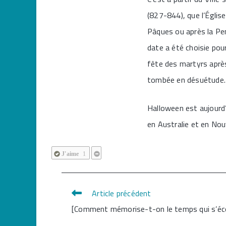
(827-844), que l’Église
Pâques ou après la Pe
date a été choisie pour
fête des martyrs après
tombée en désuétude
Halloween est aujourd’
en Australie et en Nou
J'aime
1
Article précédent
Read
[Comment mémorise-t-on le temps qui s’éco
more