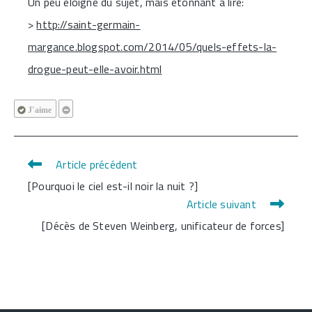
Un peu éloigné du sujet, mais étonnant à lire:
>
http://saint-germain-
margance.blogspot.com/2014/05/quels-effets-la-
drogue-peut-elle-avoir.html
J'aime
Article précédent
Read
[Pourquoi le ciel est-il noir la nuit ?]
more
Article suivant
articles
[Décès de Steven Weinberg, unificateur de forces]