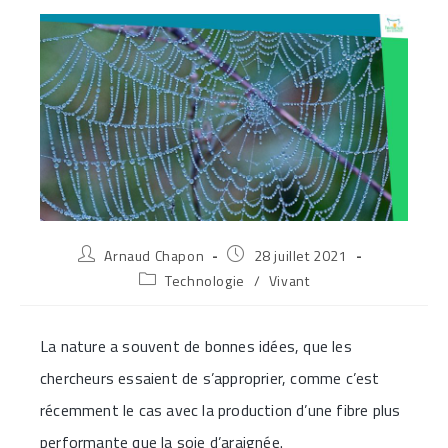
Auteur/autrice
Publication
Arnaud Chapon
28 juillet 2021
de
publiée :
Post
Technologie
/
Vivant
la
category:
publication :
La nature a souvent de bonnes idées, que les
chercheurs essaient de s’approprier, comme c’est
récemment le cas avec la production d’une fibre plus
performante que la soie d’araignée.