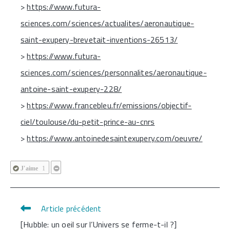
>
https://www.futura-
sciences.com/sciences/actualites/aeronautique-
saint-exupery-brevetait-inventions-26513/
>
https://www.futura-
sciences.com/sciences/personnalites/aeronautique-
antoine-saint-exupery-228/
>
https://www.francebleu.fr/emissions/objectif-
ciel/toulouse/du-petit-prince-au-cnrs
>
https://www.antoinedesaintexupery.com/oeuvre/
J'aime
1
Article précédent
Read
[Hubble: un oeil sur l’Univers se ferme-t-il ?]
more