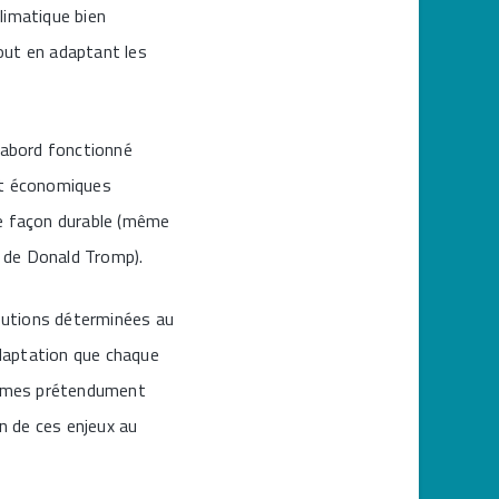
limatique bien
tout en adaptant les
d’abord fonctionné
 et économiques
de façon durable (même
e de Donald Tromp).
ibutions déterminées au
daptation que chaque
stèmes prétendument
on de ces enjeux au