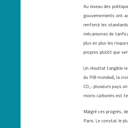
Au niveau des politiqu
gouvernements ont adop
renforcé les standards
mécanismes de tarifica
plus en plus les risqu
propres plutôt que ver
Un résultat tangible r
du PIB mondial), la cr
CO₂ : plusieurs pays o
moins carbonés est t
Malgré ces progrès, des
Paris. Le constat le p