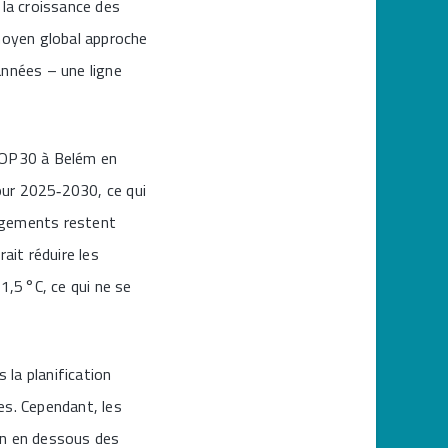
 la croissance des
 moyen global approche
années – une ligne
 COP30 à Belém en
our 2025‑2030, ce qui
gagements restent
ait réduire les
1,5 °C, ce qui ne se
 la planification
es. Cependant, les
en en dessous des