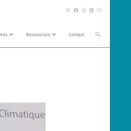
nda
Ressources
Contact
Toggle
website
]
search