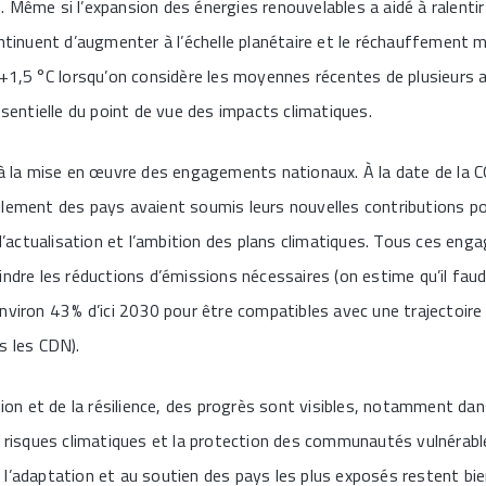
 Même si l’expansion des énergies renouvelables a aidé à ralentir
ontinuent d’augmenter à l’échelle planétaire et le réchauffement
 +1,5 °C lorsqu’on considère les moyennes récentes de plusieurs 
ssentielle du point de vue des impacts climatiques.
t à la mise en œuvre des engagements nationaux. À la date de la
ulement des pays avaient soumis leurs nouvelles contributions p
s l’actualisation et l’ambition des plans climatiques. Tous ces en
ndre les réductions d’émissions nécessaires (on estime qu’il faudr
nviron 43 % d’ici 2030 pour être compatibles avec une trajectoire 
s les CDN).
tion et de la résilience, des progrès sont visibles, notamment dans
s risques climatiques et la protection des communautés vulnérabl
 l’adaptation et au soutien des pays les plus exposés restent bi