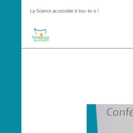
Skip
La Science accessible à tou-te-s !
to
content