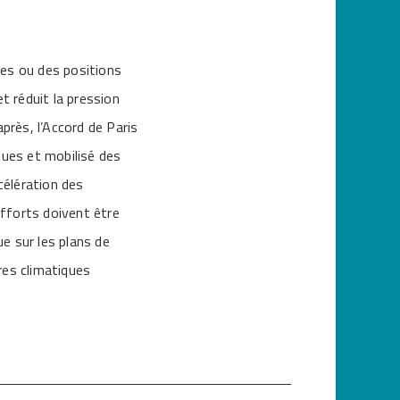
ires ou des positions
t réduit la pression
près, l’Accord de Paris
iques et mobilisé des
célération des
fforts doivent être
ue sur les plans de
res climatiques