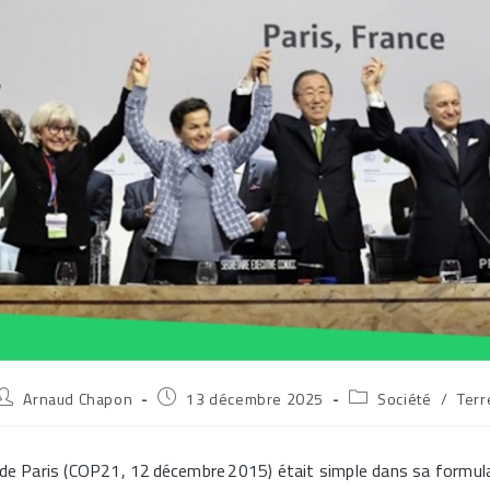
Auteur/autrice
Publication
Post
Arnaud Chapon
13 décembre 2025
Société
/
Terr
de
publiée :
category:
a
ublication :
 de Paris (COP21, 12 décembre 2015) était simple dans sa formul