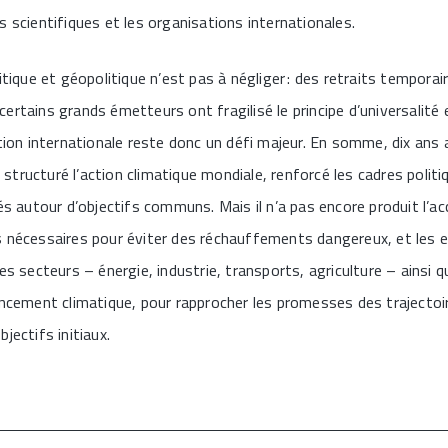
s scientifiques et les organisations internationales.
itique et géopolitique n’est pas à négliger : des retraits tempora
rtains grands émetteurs ont fragilisé le principe d’universalité e
tion internationale reste donc un défi majeur. En somme, dix ans a
 a structuré l’action climatique mondiale, renforcé les cadres polit
és autour d’objectifs communs. Mais il n’a pas encore produit l’ac
s nécessaires pour éviter des réchauffements dangereux, et les e
es secteurs – énergie, industrie, transports, agriculture – ainsi q
ancement climatique, pour rapprocher les promesses des trajectoi
jectifs initiaux.