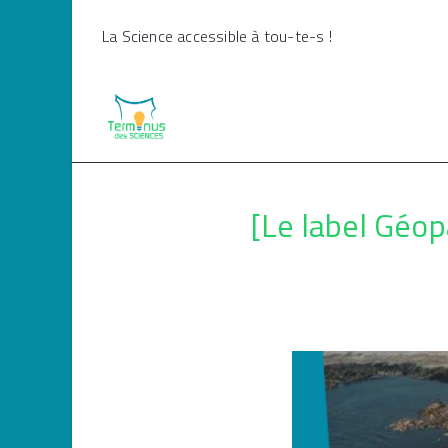
Skip
La Science accessible à tou-te-s !
to
content
[Le label Géop