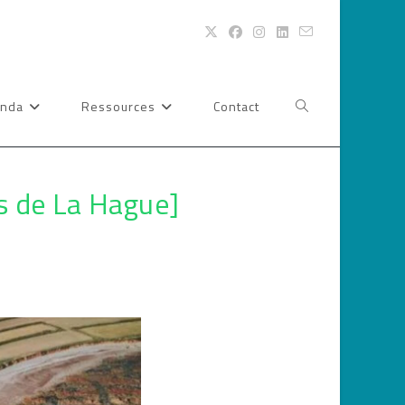
nda
Ressources
Contact
Toggle
website
as de La Hague]
search