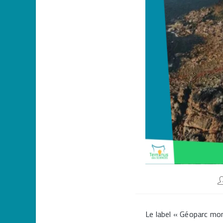
A
d
la
p
Le label « Géoparc mon