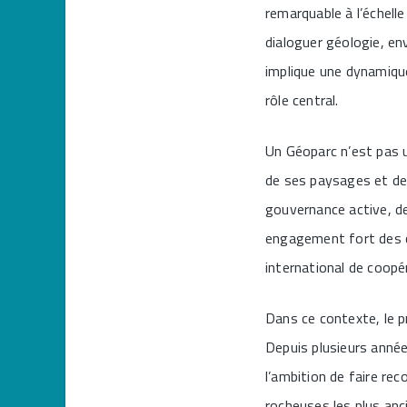
remarquable à l’échelle
dialoguer géologie, en
implique une dynamique 
rôle central.
Un Géoparc n’est pas un
de ses paysages et de 
gouvernance active, d
engagement fort des co
international de coopé
Dans ce contexte, le pr
Depuis plusieurs années
l’ambition de faire rec
rocheuses les plus anci