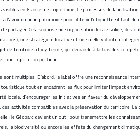
visibles en France métropolitaine. Le processus de labellisation
pas d’avoir un beau patrimoine pour obtenir l’étiquette : il faut dé
, à le partager. Cela suppose une organisation locale solide, des ou
ations), une stratégie éducative et une réelle volonté d’intégrer 
jet de territoire à long terme, qui demande à la fois des compéte
et une implication politique.
 sont multiples. D’abord, le label offre une reconnaissance intern
é touristique tout en encadrant les flux pour limiter l’impact envi
erté locale, d’encourager les initiatives en faveur du développeme
a des activités compatibles avec la préservation du territoire. L
lle : le Géoparc devient un outil pour transmettre les connaissanc
rels, la biodiversité ou encore les effets du changement climatiqu