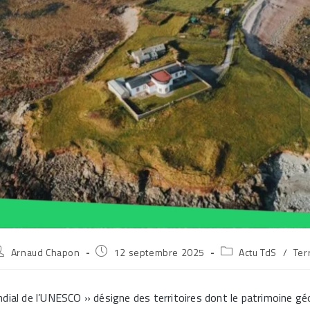
uteur/autrice
Publication
Post
Arnaud Chapon
12 septembre 2025
Actu TdS
/
Ter
e
publiée :
category:
ublication :
dial de l’UNESCO » désigne des territoires dont le patrimoine gé