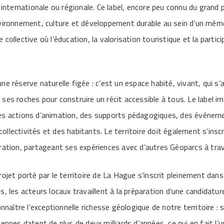
 internationale ou régionale. Ce label, encore peu connu du grand pu
vironnement, culture et développement durable au sein d’un même p
collective où l’éducation, la valorisation touristique et la partici
e réserve naturelle figée : c’est un espace habité, vivant, qui s’a
ses roches pour construire un récit accessible à tous. Le label i
es actions d’animation, des supports pédagogiques, des événem
llectivités et des habitants. Le territoire doit également s’insc
ration, partageant ses expériences avec d’autres Géoparcs à tra
ojet porté par le territoire de La Hague s’inscrit pleinement dans
, les acteurs locaux travaillent à la préparation d’une candidature
onnaître l’exceptionnelle richesse géologique de notre territoire :
ennes datent de plus de deux milliards d’années, ce qui en fait l’u