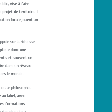
blic, vise à faire
rojet de territoire. Il
pation locale jouent un
ppuie sur la richesse
mplique donc une
ents et souvent un
rire dans un réseau
vers le monde.
 cette philosophie.
 au label, avec
 ses formations
n des plus vieux