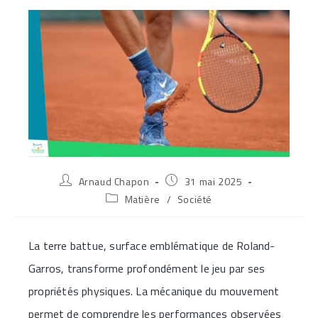
Auteur/autrice
Publication
Arnaud Chapon
31 mai 2025
de
publiée :
Post
Matière
/
Société
la
category:
publication :
La terre battue, surface emblématique de Roland-
Garros, transforme profondément le jeu par ses
propriétés physiques. La mécanique du mouvement
permet de comprendre les performances observées