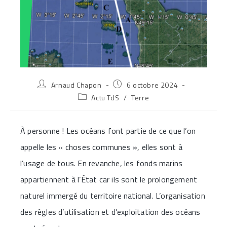
Auteur/autrice
Publication
Arnaud Chapon
6 octobre 2024
de
publiée :
Post
Actu TdS
/
Terre
la
category:
publication :
À personne ! Les océans font partie de ce que l’on
appelle les « choses communes », elles sont à
l’usage de tous. En revanche, les fonds marins
appartiennent à l’État car ils sont le prolongement
naturel immergé du territoire national. L’organisation
des règles d’utilisation et d’exploitation des océans