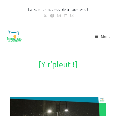
Skip
La Science accessible à tou-te-s !
to
content
Menu
[Y r’pleut !]