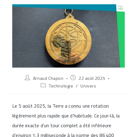
Auteur/autrice
Publication
Arnaud Chapon
22 août 2025
de
publiée :
Post
Technologie
/
Univers
la
category:
publication :
Le 5 août 2025, la Terre a connu une rotation
légèrement plus rapide que d’habitude. Ce jour-là, la
durée exacte d’un tour complet a été inférieure
d’environ 1,3 milliseconde à la norme des 86 400