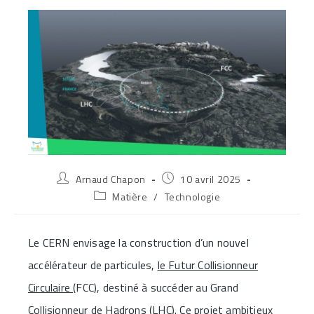
Auteur/autrice
Publication
Arnaud Chapon
10 avril 2025
de
publiée :
Post
Matière
/
Technologie
la
category:
publication :
​Le CERN envisage la construction d’un nouvel
accélérateur de particules,
le Futur Collisionneur
Circulaire
(FCC), destiné à succéder au Grand
Collisionneur de Hadrons (LHC). Ce projet ambitieux