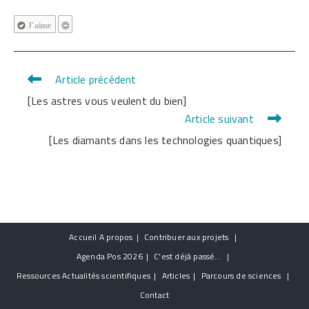
J'aime
Article précédent
Read
[Les astres vous veulent du bien]
more
Article suivant
articles
[Les diamants dans les technologies quantiques]
Accueil
A propos
Contribuer aux projets
Agenda
Pos 2026
C’est déjà passé…
Ressources
Actualités scientifiques
Articles
Parcours de sciences
Contact