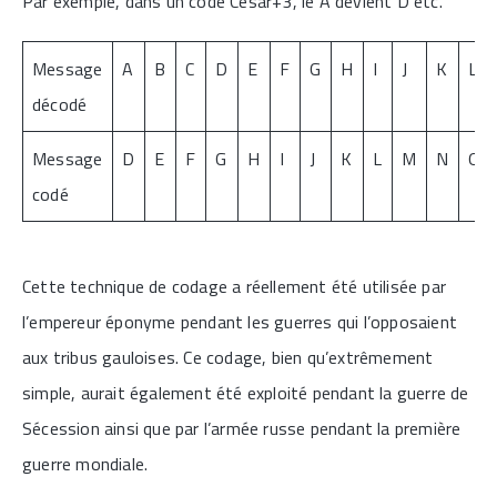
Par exemple, dans un code César+3, le A devient D etc.
Message
A
B
C
D
E
F
G
H
I
J
K
L
décodé
Message
D
E
F
G
H
I
J
K
L
M
N
O
codé
Cette technique de codage a réellement été utilisée par
l’empereur éponyme pendant les guerres qui l’opposaient
aux tribus gauloises. Ce codage, bien qu’extrêmement
simple, aurait également été exploité pendant la guerre de
Sécession ainsi que par l’armée russe pendant la première
guerre mondiale.