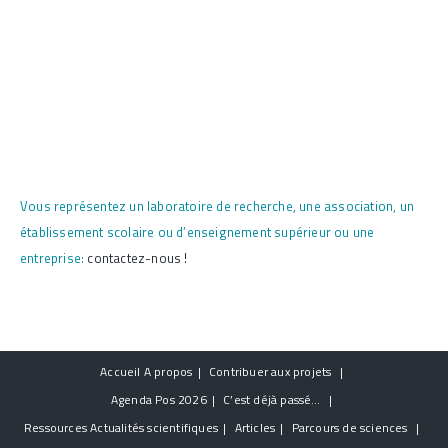
Vous représentez un laboratoire de recherche, une association, un
établissement scolaire ou d’enseignement supérieur ou une
entreprise:
contactez-nous !
Accueil
A propos
Contribuer aux projets
Agenda
Pos 2026
C’est déjà passé…
Ressources
Actualités scientifiques
Articles
Parcours de sciences