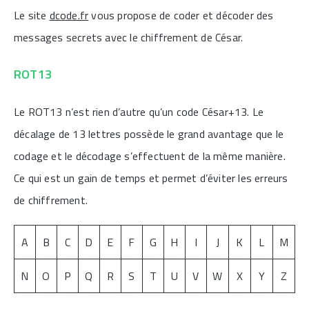
Le site
dcode.fr
vous propose de coder et décoder des
messages secrets avec le chiffrement de César.
ROT13
Le ROT13 n’est rien d’autre qu’un code César+13. Le
décalage de 13 lettres possède le grand avantage que le
codage et le décodage s’effectuent de la même manière.
Ce qui est un gain de temps et permet d’éviter les erreurs
de chiffrement.
A
B
C
D
E
F
G
H
I
J
K
L
M
N
O
P
Q
R
S
T
U
V
W
X
Y
Z