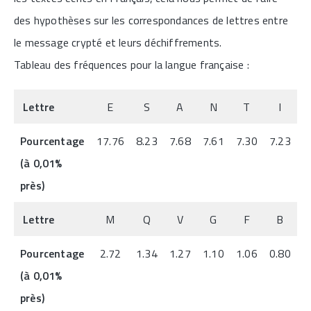
des hypothèses sur les correspondances de lettres entre
le message crypté et leurs déchiffrements.
Tableau des fréquences pour la langue française :
Lettre
E
S
A
N
T
I
Pourcentage
17.76
8.23
7.68
7.61
7.30
7.23
6
(à 0,01%
près)
Lettre
M
Q
V
G
F
B
Pourcentage
2.72
1.34
1.27
1.10
1.06
0.80
0
(à 0,01%
près)