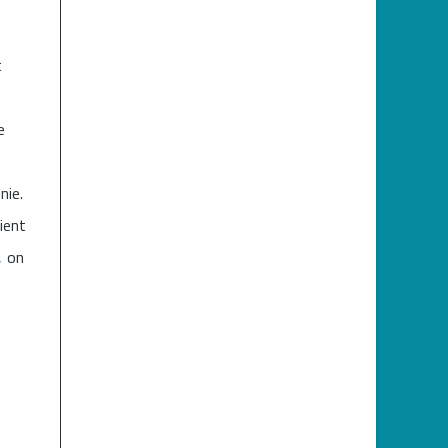
t
e
nie.
ient
, on