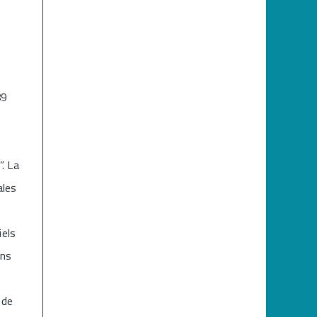
89
”. La
ales
iels
ons
 de