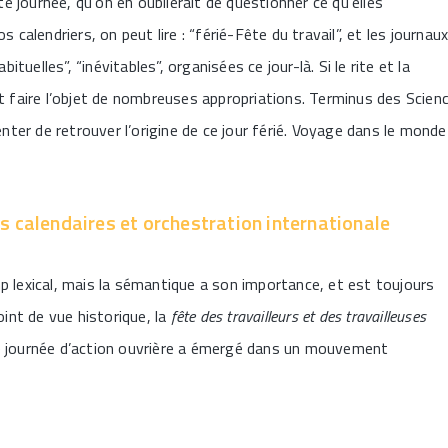
 journée, qu’on en oublierait de questionner ce qu’elles
 calendriers, on peut lire : “férié-Fête du travail”, et les journau
ituelles”, “inévitables”, organisées ce jour-là. Si le rite et la
ît faire l’objet de nombreuses appropriations. Terminus des Scien
enter de retrouver l’origine de ce jour férié. Voyage dans le monde
és calendaires et orchestration internationale
p lexical, mais la sémantique a son importance, et est toujours
oint de vue historique, la
fête des travailleurs
et des travailleuses
te journée d’action ouvrière a émergé dans un mouvement