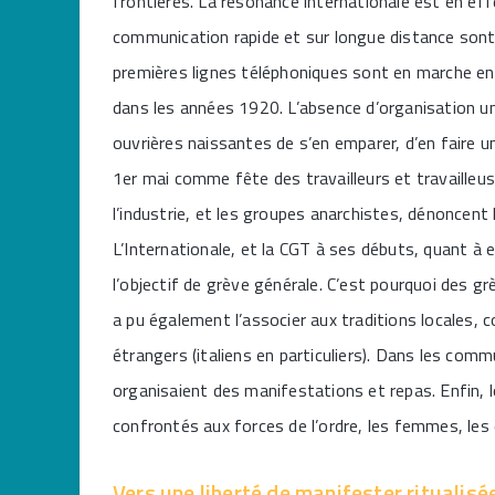
frontières. La résonance internationale est en ef
communication rapide et sur longue distance sont 
premières lignes téléphoniques sont en marche en 
dans les années 1920. L’absence d’organisation uni
ouvrières naissantes de s’en emparer, d’en faire un
1er mai comme fête des travailleurs et travailleu
l’industrie, et les groupes anarchistes, dénoncent 
L’Internationale, et la CGT à ses débuts, quant à e
l’objectif de grève générale. C’est pourquoi des gr
a pu également l’associer aux traditions locales, c
étrangers (italiens en particuliers). Dans les com
organisaient des manifestations et repas. Enfin, l
confrontés aux forces de l’ordre, les femmes, les 
Vers une liberté de manifester ritualisé