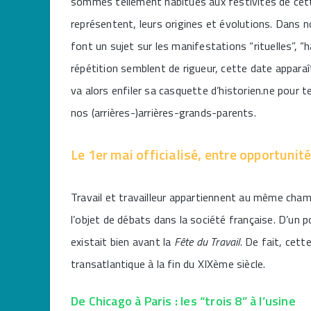
sommes tellement habitués aux festivités de cette
représentent, leurs origines et évolutions. Dans nos
font un sujet sur les manifestations “rituelles”, “hab
répétition semblent de rigueur, cette date appara
va alors enfiler sa casquette d’historien.ne pour t
nos (arrières-)arrières-grands-parents.
Le 1er mai officialisé, entre opportunit
Travail et travailleur appartiennent au même cham
l’objet de débats dans la société française. D’un p
existait bien avant la
Fête du Travail
. De fait, cet
transatlantique à la fin du XIXème siècle.
De Chicago à Paris : les “trois 8” à l’usine