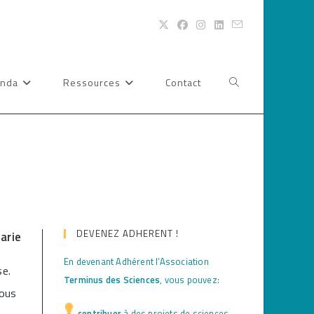
nda
Ressources
Contact
Toggle
website
search
DEVENEZ ADHERENT !
arie
En devenant Adhérent l’Association
se.
Terminus des Sciences
, vous pouvez:
Nous
contribuer
à des projets de sciences