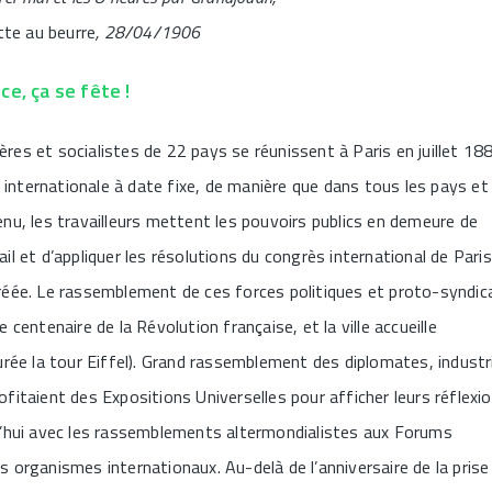
tte au beurre
, 28/04/1906
e, ça se fête !
ères et socialistes de 22 pays se réunissent à Paris en juillet 18
 internationale à date fixe, de manière que dans tous les pays et
venu, les travailleurs mettent les pouvoirs publics en demeure de
il et d’appliquer les résolutions du congrès international de Paris
 créée. Le rassemblement de ces forces politiques et proto-syndic
 centenaire de la Révolution française, et la ville accueille
gurée la tour Eiffel). Grand rassemblement des diplomates, industr
taient des Expositions Universelles pour afficher leurs réflexi
urd’hui avec les rassemblements altermondialistes aux Forums
rganismes internationaux. Au-delà de l’anniversaire de la prise