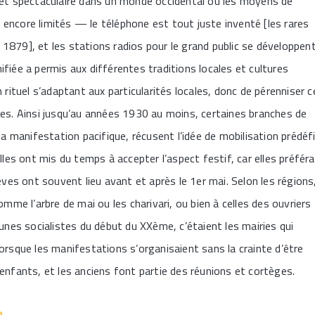
fet spectaculaire dans un monde occidental où les moyens de
encore limités — le téléphone est tout juste inventé [les rares
1879], et les stations radios pour le grand public se développen
fiée a permis aux différentes traditions locales et cultures
 rituel s’adaptant aux particularités locales, donc de pérenniser c
ses. Ainsi jusqu’au années 1930 au moins, certaines branches de
la manifestation pacifique, récusent l’idée de mobilisation prédéfi
lles ont mis du temps à accepter l’aspect festif, car elles préféra
èves ont souvent lieu avant et après le 1er mai. Selon les régions
omme l’arbre de mai ou les charivari, ou bien à celles des ouvriers
munes socialistes du début du XXème, c’étaient les mairies qui
orsque les manifestations s’organisaient sans la crainte d’être
enfants, et les anciens font partie des réunions et cortèges.
e